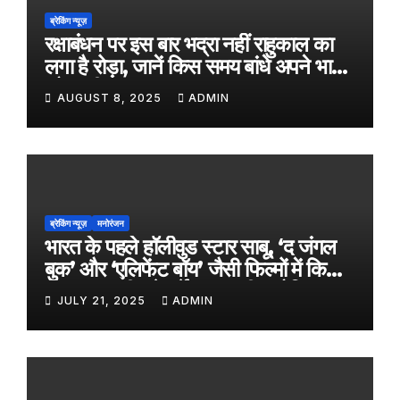
ब्रेकिंग न्यूज़
रक्षाबंधन पर इस बार भद्रा नहीं राहुकाल का
लगा है रोड़ा, जानें किस समय बांधे अपने भाई
को राखी
AUGUST 8, 2025
ADMIN
ब्रेकिंग न्यूज़
मनोरंजन
भारत के पहले हॉलीवुड स्टार साबू, ‘द जंगल
बुक’ और ‘एलिफेंट बॉय’ जैसी फिल्मों में किया
काम, जल्द ही बड़े पर्दे पर आएगी बायोपिक
JULY 21, 2025
ADMIN