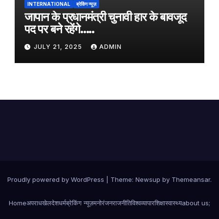
INTERNATIONAL
ब्रेकिंग न्यूज़
जापान के प्रधानमंत्री चुनावी हार के बावजूद
पद पर बने रहेंगे…..
JULY 21, 2025
ADMIN
Proudly powered by WordPress
|
Theme:
Newsup
by
Themeansar
.
Home
अपराध
खेल
देश
धर्म
ब्रेकिंग न्यूज़
मनोरंजन
राजनीति
विश्व
व्यापार
शिक्षा
स्वास्थ्य
about us;