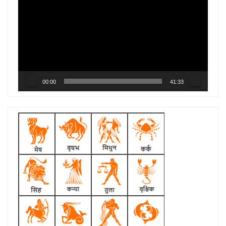
Player
00:00
41:33