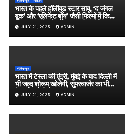
ब्रेकिंग न्यूज़
मनोरंजन
भारत के पहले हॉलीवुड स्टार साबू, ‘द जंगल
बुक’ और ‘एलिफेंट बॉय’ जैसी फिल्मों में किया
काम, जल्द ही बड़े पर्दे पर आएगी बायोपिक
JULY 21, 2025
ADMIN
ब्रेकिंग न्यूज़
भारत में टेस्ला की एंट्री, मुंबई के बाद दिल्ली में
भी जल्द शोरूम खोलेगी, सुपरचार्जर का भी
नेटवर्क करेगी तैयार
JULY 21, 2025
ADMIN