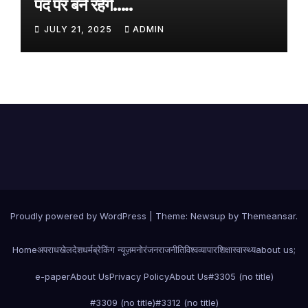
पद पर बने रहेंगे…..
JULY 21, 2025
ADMIN
Proudly powered by WordPress
|
Theme:
Newsup
by
Themeansar
.
Home
अपराध
खेल
देश
धर्म
ब्रेकिंग न्यूज़
मनोरंजन
राजनीति
विश्व
व्यापार
शिक्षा
स्वास्थ्य
about us;
e-paper
About Us
Privacy Policy
About Us
#3305 (no title)
#3309 (no title)
#3312 (no title)