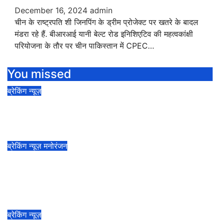
December 16, 2024
admin
चीन के राष्ट्रपति शी जिनपिंग के ड्रीम प्रोजेक्ट पर खतरे के बादल
मंडरा रहे हैं. बीआरआई यानी बेल्ट रोड इनिशिएटिव की महत्वकांक्षी
परियोजना के तौर पर चीन पाकिस्तान में CPEC…
You missed
ब्रेकिंग न्यूज़
रक्षाबंधन पर इस बार भद्रा नहीं राहुकाल का लगा है
रोड़ा, जानें किस समय बांधे अपने भाई को राखी
August 8, 2025
admin
ब्रेकिंग न्यूज़
मनोरंजन
भारत के पहले हॉलीवुड स्टार साबू, ‘द जंगल बुक’
और ‘एलिफेंट बॉय’ जैसी फिल्मों में किया काम, जल्द
ही बड़े पर्दे पर आएगी बायोपिक
July 21, 2025
admin
ब्रेकिंग न्यूज़