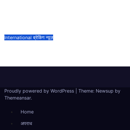
भारत में टेस्ला की एंट्री, मुंबई के बाद दिल्ली में भी
जल्द शोरूम खोलेगी, सुपरचार्जर का भी नेटवर्क
करेगी तैयार
July 21, 2025
admin
International
ब्रेकिंग न्यूज़
जापान के प्रधानमंत्री चुनावी हार के बावजूद पद पर
बने रहेंगे…..
July 21, 2025
admin
Proudly powered by WordPress
|
Theme:
Newsup
by
Themeansar
.
Home
अपराध