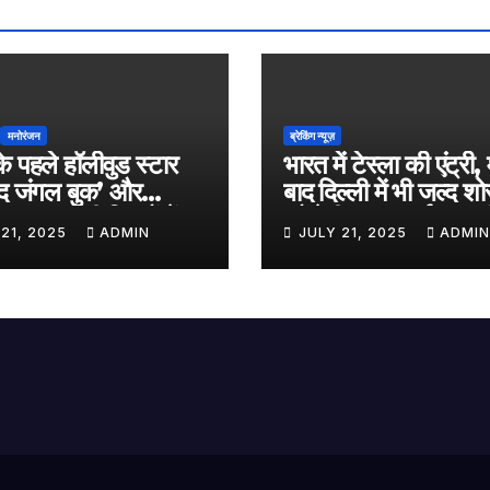
मनोरंजन
ब्रेकिंग न्यूज़
े पहले हॉलीवुड स्टार
भारत में टेस्ला की एंट्री, 
‘द जंगल बुक’ और
बाद दिल्ली में भी जल्द शो
ट बॉय’ जैसी फिल्मों में
खोलेगी, सुपरचार्जर का भ
 21, 2025
ADMIN
JULY 21, 2025
ADMIN
म, जल्द ही बड़े पर्दे पर
नेटवर्क करेगी तैयार
बायोपिक