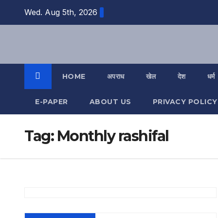
Skip
Wed. Aug 5th, 2026
to
content
HOME
अपराध
खेल
देश
धर्म
E-PAPER
ABOUT US
PRIVACY POLICY
Tag:
Monthly rashifal