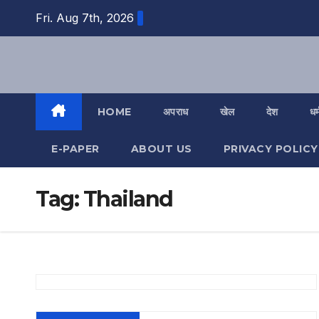
Skip
Fri. Aug 7th, 2026
to
content
HOME
अपराध
खेल
देश
धर्
E-PAPER
ABOUT US
PRIVACY POLICY
Tag:
Thailand