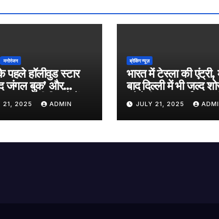
मनोरंजन
ब्रेकिंग न्यूज़
े पहले हॉलीवुड स्टार
भारत में टेस्ला की एंट्री, 
‘द जंगल बुक’ और
बाद दिल्ली में भी जल्द शो
ट बॉय’ जैसी फिल्मों में
खोलेगी, सुपरचार्जर का भ
 21, 2025
ADMIN
JULY 21, 2025
ADM
म, जल्द ही बड़े पर्दे पर
नेटवर्क करेगी तैयार
बायोपिक