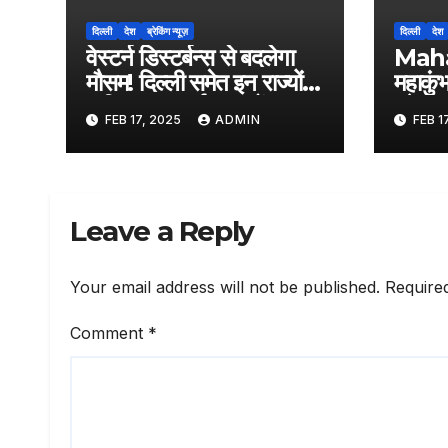
दिल्ली
देश
ब्रेकिंग न्यूज़
दिल्ली
देश
वेस्टर्न डिस्टर्बन्स से बदलेगा
Mah
मौसम! दिल्ली समेत इन राज्यों में
महाकुंभ
बारिश का अलर्ट, पहाड़ों पर क्या
स्टेशन 
FEB 17, 2025
ADMIN
FEB 1
है हाल?
महिला य
पर हंगा
Leave a Reply
Your email address will not be published.
Require
Comment
*