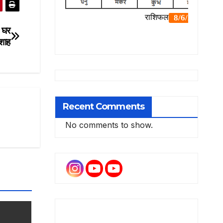
े घर
 शाह
Recent Comments
No comments to show.