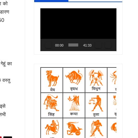
मा को
भंडारण
Video
 50
Player
00:00
41:33
ेहूं का
 वस्तु
 इसे
 सभी