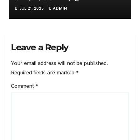
नेटवर्क करेगी तैयार
JUL 21, 2025
ADMIN
Leave a Reply
Your email address will not be published.
Required fields are marked
*
Comment
*