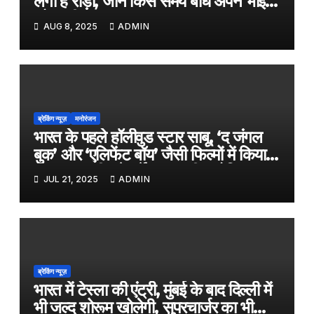
लगा है रोड़ा, जानें किस समय बांधे अपने भाई
को राखी
AUG 8, 2025
ADMIN
ब्रेकिंग न्यूज़
मनोरंजन
भारत के पहले हॉलीवुड स्टार साबू, ‘द जंगल
बुक’ और ‘एलिफेंट बॉय’ जैसी फिल्मों में किया
काम, जल्द ही बड़े पर्दे पर आएगी बायोपिक
JUL 21, 2025
ADMIN
ब्रेकिंग न्यूज़
भारत में टेस्ला की एंट्री, मुंबई के बाद दिल्ली में
भी जल्द शोरूम खोलेगी, सुपरचार्जर का भी