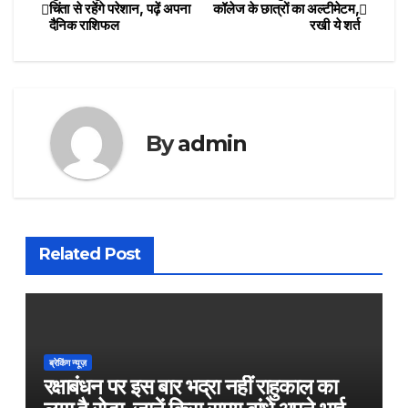
Post
चिंता से रहेंगे परेशान, पढ़ें अपना
कॉलेज के छात्रों का अल्टीमेटम,
दैनिक राशिफल
रखी ये शर्त
navigation
By
admin
Related Post
ब्रेकिंग न्यूज़
रक्षाबंधन पर इस बार भद्रा नहीं राहुकाल का