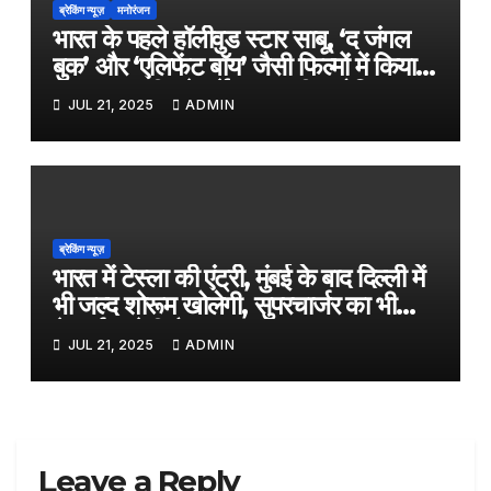
ब्रेकिंग न्यूज़
मनोरंजन
भारत के पहले हॉलीवुड स्टार साबू, ‘द जंगल
बुक’ और ‘एलिफेंट बॉय’ जैसी फिल्मों में किया
काम, जल्द ही बड़े पर्दे पर आएगी बायोपिक
JUL 21, 2025
ADMIN
ब्रेकिंग न्यूज़
भारत में टेस्ला की एंट्री, मुंबई के बाद दिल्ली में
भी जल्द शोरूम खोलेगी, सुपरचार्जर का भी
नेटवर्क करेगी तैयार
JUL 21, 2025
ADMIN
Leave a Reply