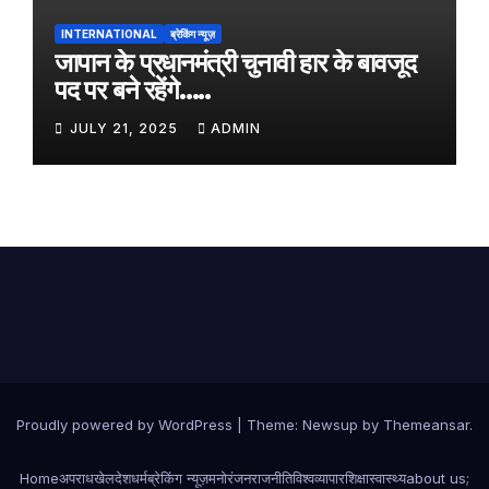
INTERNATIONAL
ब्रेकिंग न्यूज़
जापान के प्रधानमंत्री चुनावी हार के बावजूद
पद पर बने रहेंगे…..
JULY 21, 2025
ADMIN
Proudly powered by WordPress
|
Theme:
Newsup
by
Themeansar
.
Home
अपराध
खेल
देश
धर्म
ब्रेकिंग न्यूज़
मनोरंजन
राजनीति
विश्व
व्यापार
शिक्षा
स्वास्थ्य
about us;