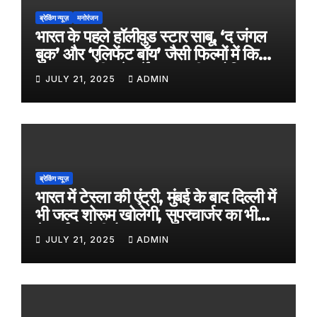
ब्रेकिंग न्यूज़
मनोरंजन
भारत के पहले हॉलीवुड स्टार साबू, ‘द जंगल
बुक’ और ‘एलिफेंट बॉय’ जैसी फिल्मों में किया
काम, जल्द ही बड़े पर्दे पर आएगी बायोपिक
JULY 21, 2025
ADMIN
ब्रेकिंग न्यूज़
भारत में टेस्ला की एंट्री, मुंबई के बाद दिल्ली में
भी जल्द शोरूम खोलेगी, सुपरचार्जर का भी
नेटवर्क करेगी तैयार
JULY 21, 2025
ADMIN