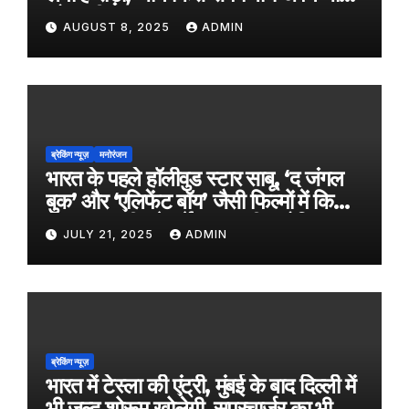
को राखी
AUGUST 8, 2025
ADMIN
ब्रेकिंग न्यूज़
मनोरंजन
भारत के पहले हॉलीवुड स्टार साबू, ‘द जंगल
बुक’ और ‘एलिफेंट बॉय’ जैसी फिल्मों में किया
काम, जल्द ही बड़े पर्दे पर आएगी बायोपिक
JULY 21, 2025
ADMIN
ब्रेकिंग न्यूज़
भारत में टेस्ला की एंट्री, मुंबई के बाद दिल्ली में
भी जल्द शोरूम खोलेगी, सुपरचार्जर का भी