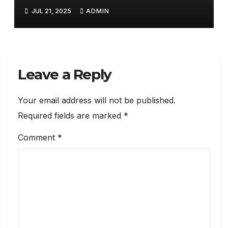
नेटवर्क करेगी तैयार
JUL 21, 2025
ADMIN
Leave a Reply
Your email address will not be published.
Required fields are marked
*
Comment
*