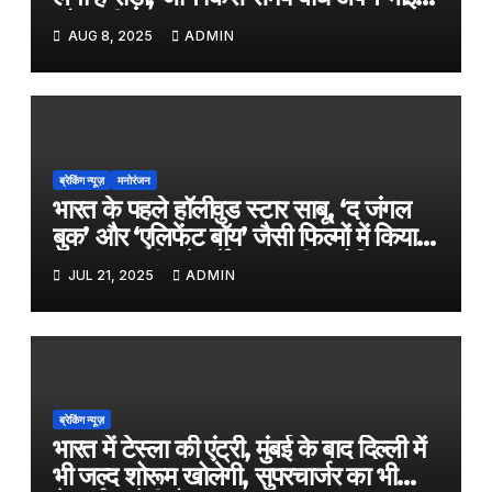
को राखी
AUG 8, 2025
ADMIN
ब्रेकिंग न्यूज़
मनोरंजन
भारत के पहले हॉलीवुड स्टार साबू, ‘द जंगल
बुक’ और ‘एलिफेंट बॉय’ जैसी फिल्मों में किया
काम, जल्द ही बड़े पर्दे पर आएगी बायोपिक
JUL 21, 2025
ADMIN
ब्रेकिंग न्यूज़
भारत में टेस्ला की एंट्री, मुंबई के बाद दिल्ली में
भी जल्द शोरूम खोलेगी, सुपरचार्जर का भी