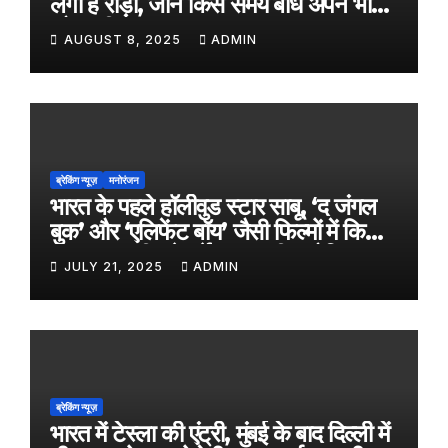
लगा है रोड़ा, जानें किस समय बांधे अपने भाई
को राखी
AUGUST 8, 2025
ADMIN
ब्रेकिंग न्यूज़
मनोरंजन
भारत के पहले हॉलीवुड स्टार साबू, ‘द जंगल
बुक’ और ‘एलिफेंट बॉय’ जैसी फिल्मों में किया
काम, जल्द ही बड़े पर्दे पर आएगी बायोपिक
JULY 21, 2025
ADMIN
ब्रेकिंग न्यूज़
भारत में टेस्ला की एंट्री, मुंबई के बाद दिल्ली में