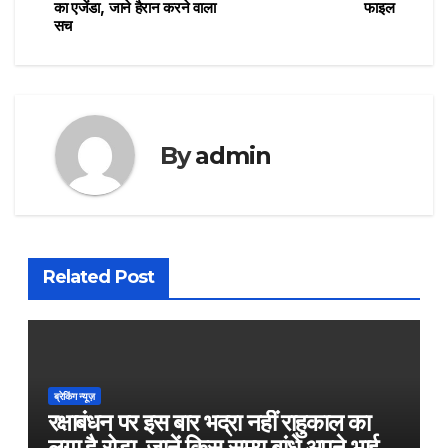
navigation
का एजेंडा, जाने हैरान करने वाला
फाइल
सच
By
admin
Related Post
ब्रेकिंग न्यूज़
रक्षाबंधन पर इस बार भद्रा नहीं राहुकाल का
लगा है रोड़ा, जानें किस समय बांधे अपने भाई