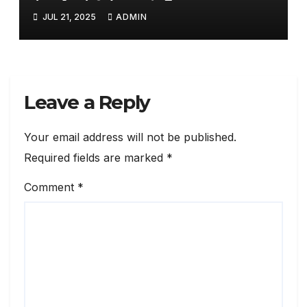
नेटवर्क करेगी तैयार
JUL 21, 2025
ADMIN
Leave a Reply
Your email address will not be published.
Required fields are marked
*
Comment
*