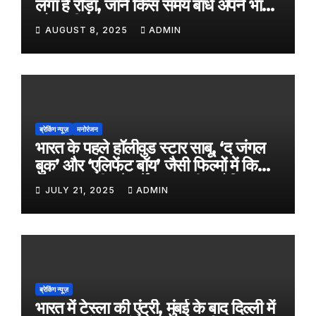
लगा है रोड़ा, जानें किस समय बांधे अपने भाई
को राखी
AUGUST 8, 2025
ADMIN
ब्रेकिंग न्यूज़
मनोरंजन
भारत के पहले हॉलीवुड स्टार साबू, ‘द जंगल
बुक’ और ‘एलिफेंट बॉय’ जैसी फिल्मों में किया
काम, जल्द ही बड़े पर्दे पर आएगी बायोपिक
JULY 21, 2025
ADMIN
ब्रेकिंग न्यूज़
भारत में टेस्ला की एंट्री, मुंबई के बाद दिल्ली में