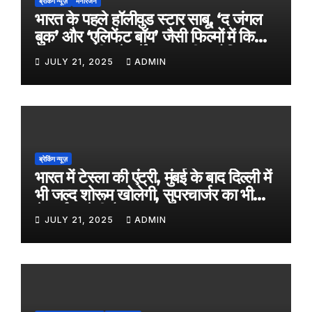
ब्रेकिंग न्यूज़
मनोरंजन
भारत के पहले हॉलीवुड स्टार साबू, ‘द जंगल
बुक’ और ‘एलिफेंट बॉय’ जैसी फिल्मों में किया
काम, जल्द ही बड़े पर्दे पर आएगी बायोपिक
JULY 21, 2025
ADMIN
ब्रेकिंग न्यूज़
भारत में टेस्ला की एंट्री, मुंबई के बाद दिल्ली में
भी जल्द शोरूम खोलेगी, सुपरचार्जर का भी
नेटवर्क करेगी तैयार
JULY 21, 2025
ADMIN