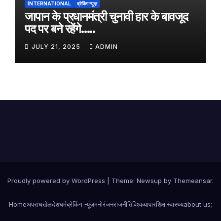
INTERNATIONAL
ब्रेकिंग न्यूज़
जापान के प्रधानमंत्री चुनावी हार के बावजूद
पद पर बने रहेंगे…..
JULY 21, 2025
ADMIN
Proudly powered by WordPress
|
Theme:
Newsup
by
Themeansar
.
Home
अपराध
खेल
देश
धर्म
ब्रेकिंग न्यूज़
मनोरंजन
राजनीति
विश्व
व्यापार
शिक्षा
स्वास्थ्य
about us;