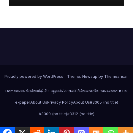
Proudly powered by WordPress
|
Theme:
Newsup
by
Themeansar
.
Home
अपराध
खेल
देश
धर्म
ब्रेकिंग न्यूज़
मनोरंजन
राजनीति
विश्व
व्यापार
शिक्षा
स्वास्थ्य
about us;
e-paper
About Us
Privacy Policy
About Us
#3305 (no title)
#3309 (no title)
#3312 (no title)