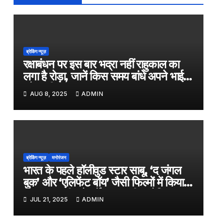
ब्रेकिंग न्यूज़
रक्षाबंधन पर इस बार भद्रा नहीं राहुकाल का
लगा है रोड़ा, जानें किस समय बांधे अपने भाई
को राखी
AUG 8, 2025
ADMIN
ब्रेकिंग न्यूज़
मनोरंजन
भारत के पहले हॉलीवुड स्टार साबू, ‘द जंगल
बुक’ और ‘एलिफेंट बॉय’ जैसी फिल्मों में किया
काम, जल्द ही बड़े पर्दे पर आएगी बायोपिक
JUL 21, 2025
ADMIN