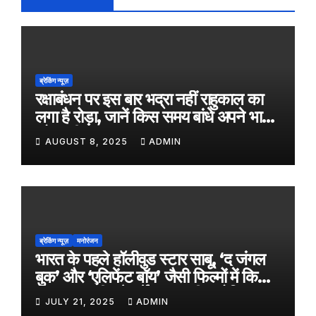
ब्रेकिंग न्यूज़
रक्षाबंधन पर इस बार भद्रा नहीं राहुकाल का
लगा है रोड़ा, जानें किस समय बांधे अपने भाई
को राखी
AUGUST 8, 2025
ADMIN
ब्रेकिंग न्यूज़
मनोरंजन
भारत के पहले हॉलीवुड स्टार साबू, ‘द जंगल
बुक’ और ‘एलिफेंट बॉय’ जैसी फिल्मों में किया
काम, जल्द ही बड़े पर्दे पर आएगी बायोपिक
JULY 21, 2025
ADMIN