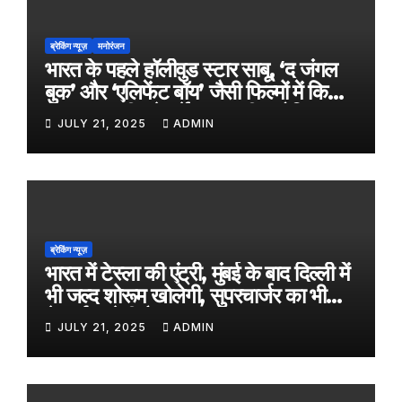
ब्रेकिंग न्यूज़
मनोरंजन
भारत के पहले हॉलीवुड स्टार साबू, ‘द जंगल
बुक’ और ‘एलिफेंट बॉय’ जैसी फिल्मों में किया
काम, जल्द ही बड़े पर्दे पर आएगी बायोपिक
JULY 21, 2025
ADMIN
ब्रेकिंग न्यूज़
भारत में टेस्ला की एंट्री, मुंबई के बाद दिल्ली में
भी जल्द शोरूम खोलेगी, सुपरचार्जर का भी
नेटवर्क करेगी तैयार
JULY 21, 2025
ADMIN