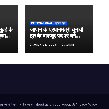
INTERNATIONAL
ब्रेकिंग न्यूज़
मुंबई के
जापान के प्रधानमंत्री चुनावी
रूम
हार के बावजूद पद पर बने
ी
रहेंगे…..
JULY 21, 2025
ADMIN
न
राजनीति
विश्व
व्यापार
शिक्षा
स्वास्थ्य
about us;
e-paper
About Us
Privacy Policy