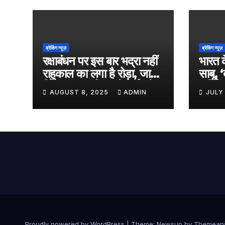
ब्रेकिंग न्यूज़
ब्रेकिंग न्यूज़
रक्षाबंधन पर इस बार भद्रा नहीं
भारत क
राहुकाल का लगा है रोड़ा, जानें
साबू, 
किस समय बांधे अपने भाई को
‘एलिफें
AUGUST 8, 2025
ADMIN
JULY
राखी
किया का
आएगी 
Proudly powered by WordPress
|
Theme:
Newsup
by
Themean