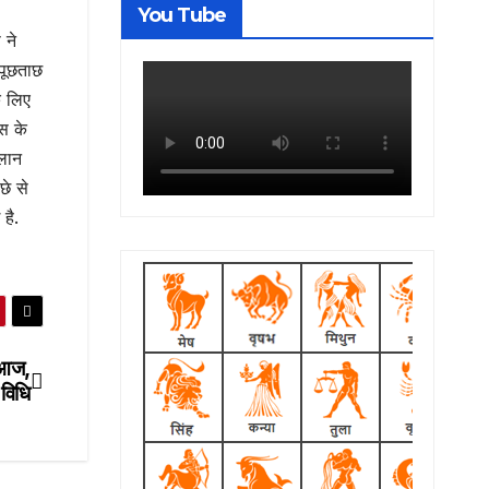
You Tube
 ने
 पूछताछ
े लिए
स के
ालान
छे से
है.
 आज,
 विधि