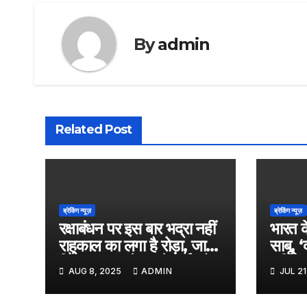
By
admin
Related Post
ब्रेकिंग न्यूज़
ब्रेकिंग न्यूज़
रक्षाबंधन पर इस बार भद्रा नहीं
भारत क
राहुकाल का लगा है रोड़ा, जानें
साबू, 
किस समय बांधे अपने भाई को
‘एलिफें
AUG 8, 2025
ADMIN
JUL 21
राखी
किया का
आएगी 