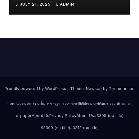
JULY 21, 2025
ADMIN
Proudly powered by WordPress
|
Theme:
Newsup
by
Themeansar
.
Home
अपराध
खेल
देश
धर्म
ब्रेकिंग न्यूज़
मनोरंजन
राजनीति
विश्व
व्यापार
शिक्षा
स्वास्थ्य
about us;
e-paper
About Us
Privacy Policy
About Us
#3305 (no title)
#3309 (no title)
#3312 (no title)