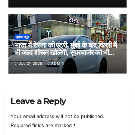
ब्रेकिंग न्यूज़
भारत में टेस्ला की एंट्री, मुंबई के बाद दिल्ली में
भी जल्द शोरूम खोलेगी, सुपरचार्जर का भी
नेटवर्क करेगी तैयार
JUL 21, 2025
ADMIN
Leave a Reply
Your email address will not be published.
Required fields are marked
*