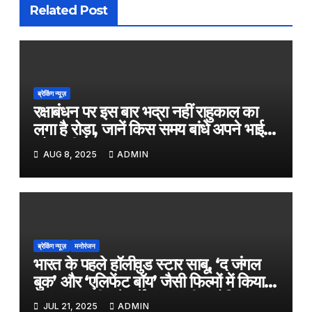
Related Post
ब्रेकिंग न्यूज़
रक्षाबंधन पर इस बार भद्रा नहीं राहुकाल का
लगा है रोड़ा, जानें किस समय बांधे अपने भाई
को राखी
AUG 8, 2025
ADMIN
ब्रेकिंग न्यूज़
मनोरंजन
भारत के पहले हॉलीवुड स्टार साबू, ‘द जंगल
बुक’ और ‘एलिफेंट बॉय’ जैसी फिल्मों में किया
काम, जल्द ही बड़े पर्दे पर आएगी बायोपिक
JUL 21, 2025
ADMIN