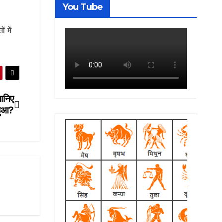
You Tube
 में
ानिए
हुआ?