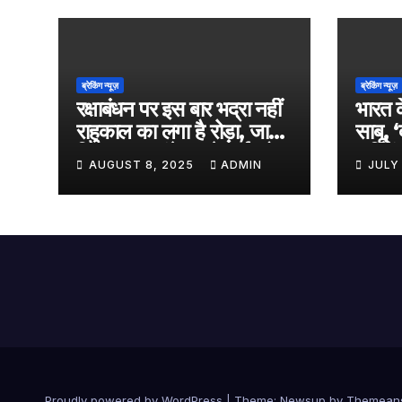
ब्रेकिंग न्यूज़
ब्रेकिंग न्यूज़
रक्षाबंधन पर इस बार भद्रा नहीं
भारत क
राहुकाल का लगा है रोड़ा, जानें
साबू, 
किस समय बांधे अपने भाई को
‘एलिफें
AUGUST 8, 2025
ADMIN
JULY
राखी
किया का
आएगी 
Proudly powered by WordPress
|
Theme:
Newsup
by
Themean