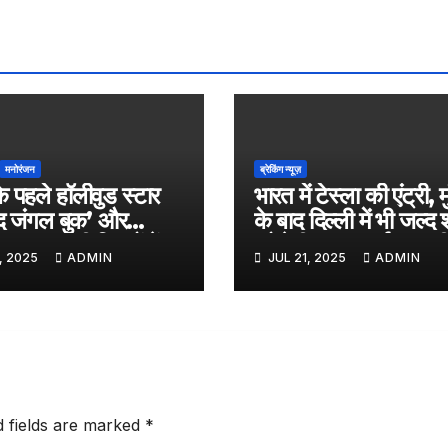
मनोरंजन
ब्रेकिंग न्यूज़
े पहले हॉलीवुड स्टार
भारत में टेस्ला की एंट्री, म
‘द जंगल बुक’ और
के बाद दिल्ली में भी जल्द
ट बॉय’ जैसी फिल्मों में
खोलेगी, सुपरचार्जर का भ
, 2025
ADMIN
JUL 21, 2025
ADMIN
म, जल्द ही बड़े पर्दे पर
नेटवर्क करेगी तैयार
बायोपिक
d fields are marked
*