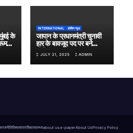
INTERNATIONAL
ब्रेकिंग न्यूज़
मुंबई के
जापान के प्रधानमंत्री चुनावी
रूम
हार के बावजूद पद पर बने
ी
रहेंगे…..
JULY 21, 2025
ADMIN
न
राजनीति
विश्व
व्यापार
शिक्षा
स्वास्थ्य
about us;
e-paper
About Us
Privacy Policy