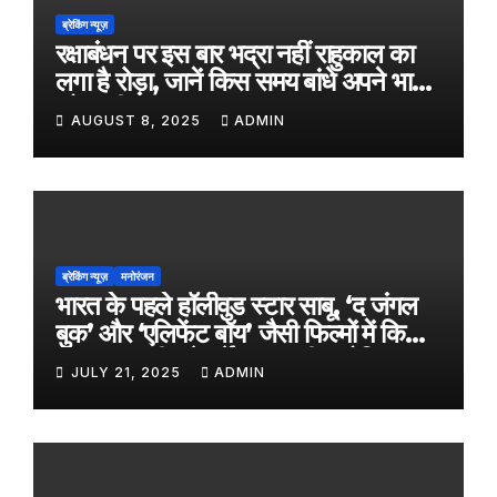
ब्रेकिंग न्यूज़
रक्षाबंधन पर इस बार भद्रा नहीं राहुकाल का
लगा है रोड़ा, जानें किस समय बांधे अपने भाई
को राखी
AUGUST 8, 2025
ADMIN
ब्रेकिंग न्यूज़
मनोरंजन
भारत के पहले हॉलीवुड स्टार साबू, ‘द जंगल
बुक’ और ‘एलिफेंट बॉय’ जैसी फिल्मों में किया
काम, जल्द ही बड़े पर्दे पर आएगी बायोपिक
JULY 21, 2025
ADMIN