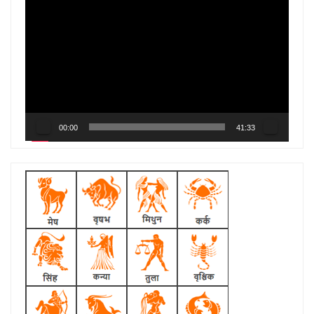
Video
Player
00:00
41:33