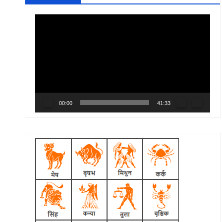
Video
Player
00:00
41:33