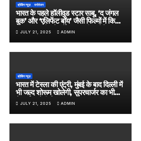
ब्रेकिंग न्यूज़
मनोरंजन
भारत के पहले हॉलीवुड स्टार साबू, ‘द जंगल
बुक’ और ‘एलिफेंट बॉय’ जैसी फिल्मों में किया
काम, जल्द ही बड़े पर्दे पर आएगी बायोपिक
JULY 21, 2025
ADMIN
ब्रेकिंग न्यूज़
भारत में टेस्ला की एंट्री, मुंबई के बाद दिल्ली में
भी जल्द शोरूम खोलेगी, सुपरचार्जर का भी
नेटवर्क करेगी तैयार
JULY 21, 2025
ADMIN