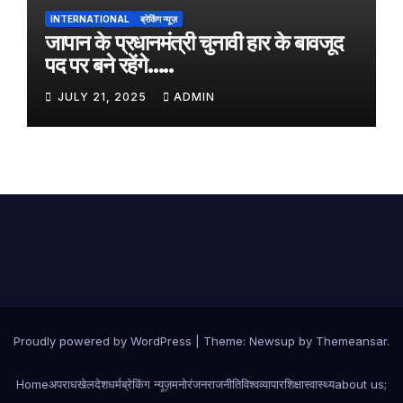
INTERNATIONAL
ब्रेकिंग न्यूज़
जापान के प्रधानमंत्री चुनावी हार के बावजूद
पद पर बने रहेंगे…..
JULY 21, 2025
ADMIN
Proudly powered by WordPress
|
Theme:
Newsup
by
Themeansar
.
Home
अपराध
खेल
देश
धर्म
ब्रेकिंग न्यूज़
मनोरंजन
राजनीति
विश्व
व्यापार
शिक्षा
स्वास्थ्य
about us;