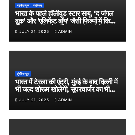
ब्रेकिंग न्यूज़
मनोरंजन
भारत के पहले हॉलीवुड स्टार साबू, ‘द जंगल
बुक’ और ‘एलिफेंट बॉय’ जैसी फिल्मों में किया
काम, जल्द ही बड़े पर्दे पर आएगी बायोपिक
JULY 21, 2025
ADMIN
ब्रेकिंग न्यूज़
भारत में टेस्ला की एंट्री, मुंबई के बाद दिल्ली में
भी जल्द शोरूम खोलेगी, सुपरचार्जर का भी
नेटवर्क करेगी तैयार
JULY 21, 2025
ADMIN